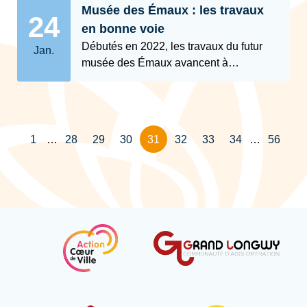
Musée des Émaux : les travaux
24
en bonne voie
Débutés en 2022, les travaux du futur
Jan.
musée des Émaux avancent à…
1
…
28
29
30
31
32
33
34
…
56