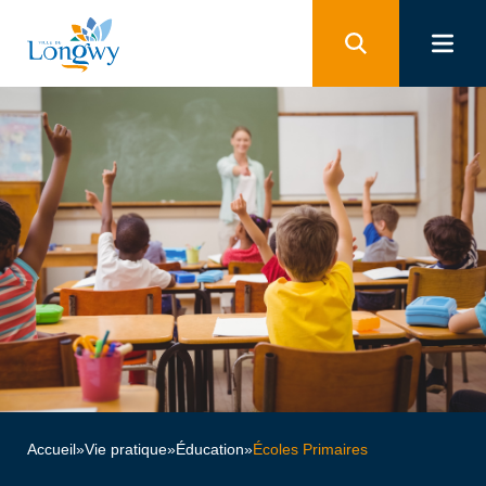
Panneau de gestion des cookies
Accueil
»
Vie pratique
»
Éducation
»
Écoles Primaires