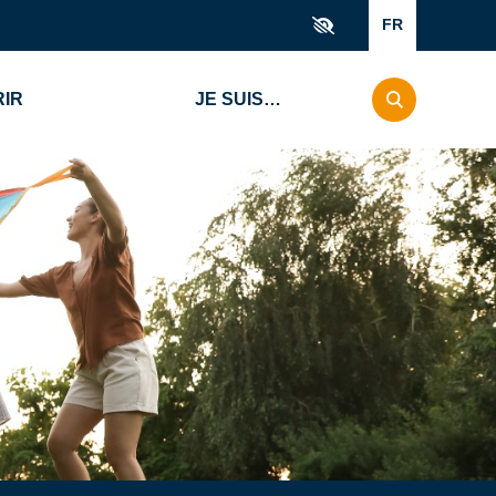
FR
IR
JE SUIS…